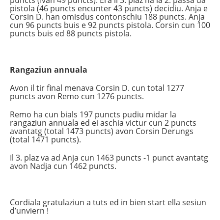
puncts (Ivan 49 puncts). Era il 3. plaz ha la 2. passa da
pistola (46 puncts encunter 43 puncts) decidiu. Anja e
Corsin D. han omisdus contonschiu 188 puncts. Anja
cun 96 puncts buis e 92 puncts pistola. Corsin cun 100
puncts buis ed 88 puncts pistola.
Rangaziun annuala
Avon il tir final menava Corsin D. cun total 1277
puncts avon Remo cun 1276 puncts.
Remo ha cun bials 197 puncts pudiu midar la
rangaziun annuala ed ei aschia victur cun 2 puncts
avantatg (total 1473 puncts) avon Corsin Derungs
(total 1471 puncts).
Il 3. plaz va ad Anja cun 1463 puncts -1 punct avantatg
avon Nadja cun 1462 puncts.
Cordiala gratulaziun a tuts ed in bien start ella sesiun
d’unviern !