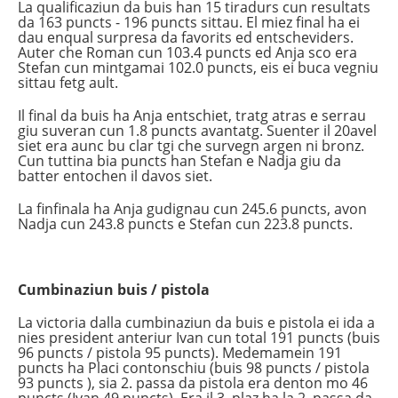
La qualificaziun da buis han 15 tiradurs cun resultats
da 163 puncts - 196 puncts sittau. El miez final ha ei
dau enqual surpresa da favorits ed entscheviders.
Auter che Roman cun 103.4 puncts ed Anja sco era
Stefan cun mintgamai 102.0 puncts, eis ei buca vegniu
sittau fetg ault.
Il final da buis ha Anja entschiet, tratg atras e serrau
giu suveran cun 1.8 puncts avantatg. Suenter il 20avel
siet era aunc bu clar tgi che survegn argen ni bronz.
Cun tuttina bia puncts han Stefan e Nadja giu da
batter entochen il davos siet.
La finfinala ha Anja gudignau cun 245.6 puncts, avon
Nadja cun 243.8 puncts e Stefan cun 223.8 puncts.
Cumbinaziun buis / pistola
La victoria dalla cumbinaziun da buis e pistola ei ida a
nies president anteriur Ivan cun total 191 puncts (buis
96 puncts / pistola 95 puncts). Medemamein 191
puncts ha Placi contonschiu (buis 98 puncts / pistola
93 puncts ), sia 2. passa da pistola era denton mo 46